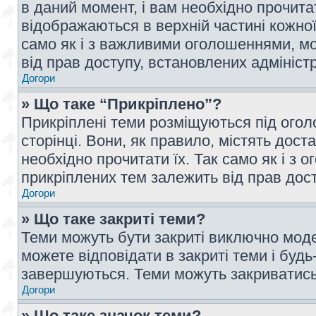
в даний момент, і вам необхідно прочи
відображаються в верхній частині кожної
само як і з важливими оголошеннями, м
від прав доступу, встановлених адмініс
Догори
» Що таке “Прикріплено”?
Прикріплені теми розміщуються під ого
сторінці. Вони, як правило, містять дос
необхідно прочитати їх. Так само як і з
прикріплених тем залежить від прав дос
Догори
» Що таке закриті теми?
Теми можуть бути закриті виключно мод
можете відповідати в закриті теми і буд
завершуються. Теми можуть закриватись 
Догори
» Що таке значок теми?