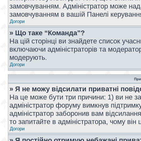
замовчуванням. Адміністратор може над
замовчуванням в вашій Панелі керуванн
Догори
» Що таке “Команда”?
На цій сторінці ви знайдете список учас
включаючи адміністраторів та модератор
модерують.
Догори
При
» Я не можу відсилати приватні пові
На це може бути три причини: 1) ви не з
адміністратор форуму вимкнув підтримку
адміністратор заборонив вам відсиланн
то запитайте в адміністратора, чому він 
Догори
» Я постійно отримую небажані прива