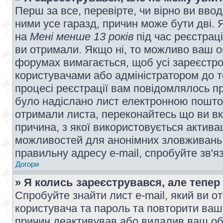
Перш за все, перевірте, чи вірно ви вво
ними усе гаразд, причин може бути дві.
на
Мені менше 13 років
під час реєстраці
ви отримали. Якщо ні, то можливо ваш о
форумах вимагається, щоб усі зареєстров
користувачами або адміністратором до т
процесі реєстрації вам повідомлялось пр
було надіслано лист електронною поштою
отримали листа, переконайтесь що ви вк
причина, з якої використовується актива
можливостей для анонімних зловживань 
правильну адресу e-mail, спробуйте зв'я
Догори
» Я колись зареєструвався, але тепер
Спробуйте знайти лист e-mail, який ви от
користувача та пароль та повторити ваш
причин деактивував або видалив ваш обл