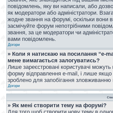
повідомлень, яку ви написали, або дозво
як модератори або адміністратори. Взаг
жодне звання на форумі, оскільки вони 
засмічуйте форум непотрібними повідомл
звання, за це модератори чи адміністра
вами повідомлень.
Догори
» Коли я натискаю на посилання “e-ma
мене вимагається залогуватись?
Лише зареєстровані користувачі можуть 
форму відправлення e-mail, і лише якщо
зроблено для запобігання зловживанню
Догори
Ств
» Як мені створити тему на форумі?
Для того щоб створити нову тему в одному