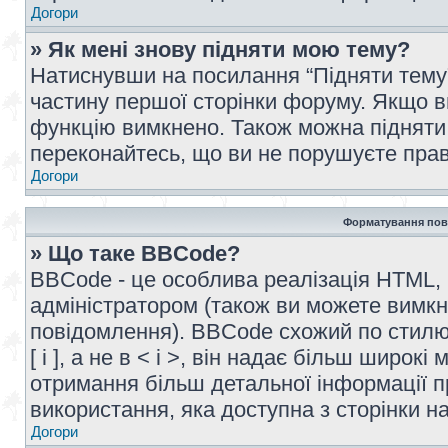
Догори
» Як мені знову підняти мою тему?
Натиснувши на посилання “Підняти тему” 
частину першої сторінки форуму. Якщо в
функцію вимкнено. Також можна підняти 
переконайтесь, що ви не порушуєте прав
Догори
Форматування пов
» Що таке BBCode?
BBCode - це особлива реалізація HTML,
адміністратором (також ви можете вимкн
повідомлення). BBCode схожий по стилю
[ і ], а не в < і >, він надає більш широ
отримання більш детальної інформації п
використання, яка доступна з сторінки 
Догори