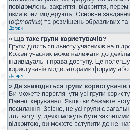
повідомлень, закриття, відкриття, перем
який вони модерують. Основне завдання 
(
офтопіків
) та розміщень образливих та
Догори
» Що таке групи користувачів?
Групи ділять спільноту учасників на під
Кожен учасник може належати до декілько
індивідуальні права доступу. Це полегшу
користувачів модераторами форуму або н
Догори
» Де знаходяться групи користувачів і
Ви можете переглянути усі групи користу
Панелі керування. Якщо ви бажаєте вступ
посилання. Звісно, не усі групи є загал
для вступу, деякі можуть бути закритими
відкритою, ви можете вступити до неї на