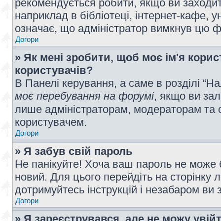
рекомендується робити, якщо ви заходит
наприклад в бібліотеці, інтернет-кафе, ун
означає, що адміністратор вимкнув цю ф
Догори
» Як мені зробити, щоб моє ім'я кори
користувачів?
В Панелі керування, а саме в розділі “
моє перебування на форумі
, якщо ви за
лише адміністраторам, модераторам та 
користувачем.
Догори
» Я забув свій пароль
Не панікуйте! Хоча ваш пароль не може 
новий. Для цього перейдіть на сторінку 
дотримуйтесь інструкцій і незабаром ви 
Догори
» Я зареєструвався, але не можу увій