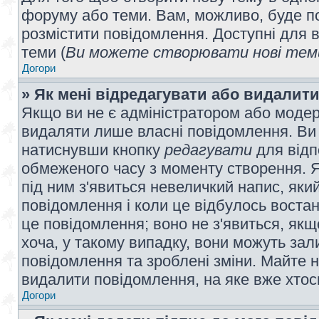
форуму або теми. Вам, можливо, буде по
розмістити повідомлення. Доступні для в
теми (
Ви можете створювати нові теми
Догори
» Як мені відредагувати або видалит
Якщо ви не є адміністратором або модер
видаляти лише власні повідомлення. Ви
натиснувши кнопку
редагувати
для відп
обмеженого часу з моменту створення. Я
під ним з'явиться невеличкий напис, який
повідомлення і коли це відбулось востан
це повідомлення; воно не з'явиться, як
хоча, у такому випадку, вони можуть за
повідомлення та зроблені зміни. Майте н
видалити повідомлення, на яке вже хтось
Догори