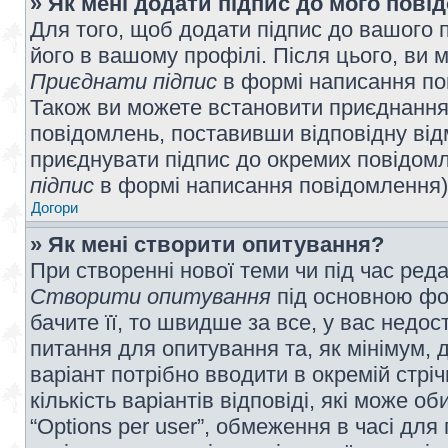
» Як мені додати підпис до мого пов
Для того, щоб додати підпис до вашого 
його в вашому профілі. Після цього, ви 
Приєднати підпис
в формі написання по
Також ви можете встановити приєднання
повідомлень, поставивши відповідну від
приєднувати підпис до окремих повідомл
підпис
в формі написання повідомлення)
Догори
» Як мені створити опитування?
При створенні нової теми чи під час ред
Створити опитування
під основною фо
бачите її, то швидше за все, у вас недо
питання для опитування та, як мінімум, д
варіант потрібно вводити в окремій стріч
кількість варіантів відповіді, які може 
“Options per user”, обмеження в часі для 