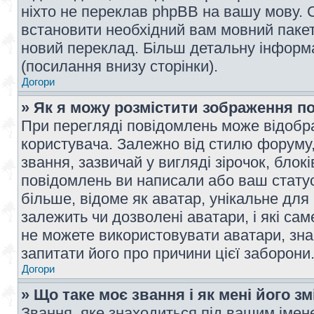
ніхто не переклав phpBB на вашу мову. 
встановити необхідний вам мовний пакет,
новий переклад. Більш детальну інформ
(посилання внизу сторінки).
Догори
» Як я можу розмістити зображення п
При перегляді повідомлень може відобр
користувача. Залежно від стилю форуму
звання, зазвичай у вигляді зірочок, блокі
повідомлень ви написали або ваш статус
більше, відоме як аватар, унікальне для
залежить чи дозволені аватари, і які с
не можете використовувати аватари, зна
запитати його про причини цієї заборони
Догори
» Що таке моє звання і як мені його з
Звання, яке знаходиться під вашим імене