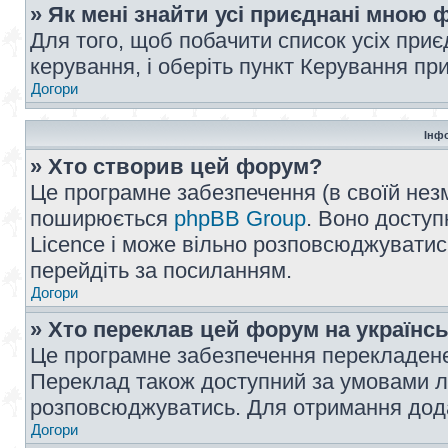
» Як мені знайти усі приєднані мною
Для того, щоб побачити список усіх при
керування, і оберіть пункт Керування п
Догори
Інф
» Хто створив цей форум?
Це програмне забезпечення (в своїй незм
поширюється
phpBB Group
. Воно доступ
Licence і може вільно розповсюджуватис
перейдіть за посиланням.
Догори
» Хто переклав цей форум на українс
Це програмне забезпечення перекладен
Переклад також доступний за умовами ліц
розповсюджуватись. Для отримання дода
Догори