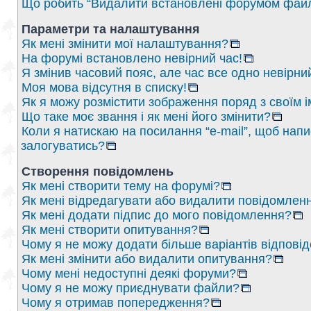
Що робить “Видалити встановлені форумом файл
Параметри та налаштування
Як мені змінити мої налаштування?
На форумі встановлено невірний час!
Я змінив часовий пояс, але час все одно невірни
Моя мова відсутня в списку!
Як я можу розмістити зображення поряд з своїм 
Що таке моє звання і як мені його змінити?
Коли я натискаю на посилання “e-mail”, щоб напи
залогуватись?
Створення повідомлень
Як мені створити тему на форумі?
Як мені відредагувати або видалити повідомлен
Як мені додати підпис до мого повідомлення?
Як мені створити опитування?
Чому я не можу додати більше варіантів відпові
Як мені змінити або видалити опитування?
Чому мені недоступні деякі форуми?
Чому я не можу приєднувати файли?
Чому я отримав попередження?