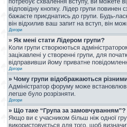
потребує схвалення вступу, ви можете ві
відповідну кнопку. Лідер групи повинен 
бажаєте приєднатись до групи. Будь-ласк
він відхилив ваш запит на вступ, він мож
Догори
» Як мені стати Лідером групи?
Коли групи створюються адміністратором
зацікавлені у створенні групи, для почат
відправивши йому приватне повідомлен
Догори
» Чому групи відображаються різним
Адміністратор форуму може встановлюва
легше було розрізняти.
Догори
» Що таке “Група за замовчуванням”?
Якщо ви є учасником більш ніж одної гр
використовується для того, щоб визначит