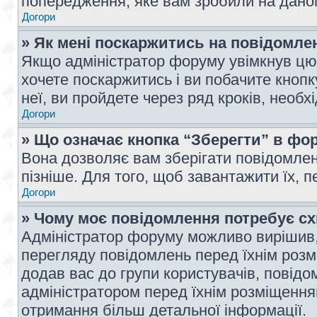
попередження, яке вам зробили на даном
Догори
» Як мені поскаржитись на повідомл
Якщо адміністратор форуму увімкнув цю 
хочете поскаржитись і ви побачите кноп
неї, ви пройдете через ряд кроків, необ
Догори
» Що означає кнопка “Зберегти” в фо
Вона дозволяє вам зберігати повідомлен
пізніше. Для того, щоб завантажити їх, 
Догори
» Чому моє повідомлення потребує с
Адміністратор форуму можливо вирішив,
перегляду повідомлень перед їхнім роз
додав вас до групи користувачів, повід
адміністратором перед їхнім розміщенням
отримання більш детальної інформації.