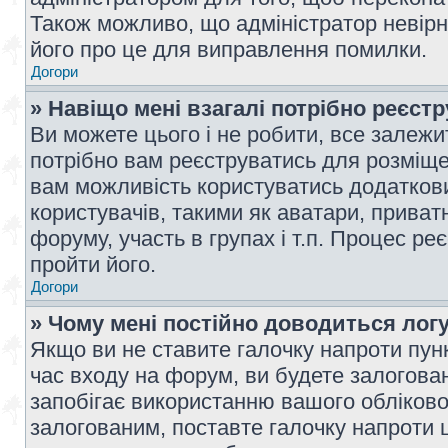
Також можливо, що адміністратор невірн
його про це для виправлення помилки.
Догори
» Навіщо мені взагалі потрібно реєст
Ви можете цього і не робити, все залежит
потрібно вам реєструватись для розміщен
вам можливість користуватись додаткови
користувачів, такими як аватари, приват
форуму, участь в групах і т.п. Процес ре
пройти його.
Догори
» Чому мені постійно доводиться лог
Якщо ви не ставите галочку напроти пун
час входу на форум, ви будете залогова
запобігає використанню вашого обліков
залогованим, поставте галочку напроти ц