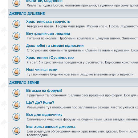
Молитви, свідчення
Хвала та подяка Богові, молитовні прохання, свідчення про Божу допо
ДЖЕРЕЛО ДУШЕВНЕ
Християнська творчість
Авторська поезія. Творча майстерня. Музика і пісні. Проза. Журналісти
Внутрішній світ людини
Питання психології. Проблеми і комплекси. Шкідливі звички. Залежніс
Дошлюбні та сімейні відносини
Стосунки між юнаками та дівчатами. Сімейні та інтимні відносини. Вих
Християнин і Суспільство
Я і світ. Як християнам поводитися у суспільстві. Відносини християнин
Нові чи інші теми
Тут починайте будь-які нові теми, якщо не впевнені куди їх віднести.
ДЖЕРЕЛО ЗЕМНЕ
Вітаємо на форумі!
Привітання та побажання! Залиши свої враження про форум. Все для н
Що? Де? Коли?
Розміщуйте тут оголошення про заплановані заходи, які стосуються христ
Все для відпочинку
Спілкування учасників форуму на буденні теми, цікаві загадки, пізнавал
Інші християнські джерела
Цей розділ для обговорення інших християнських джерел. Книги. Христи
телепередачі.