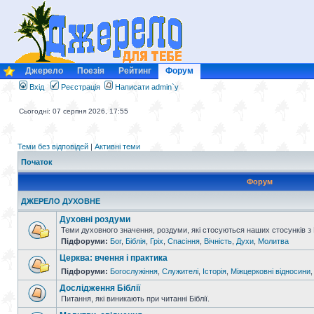
Джерело
Поезія
Рейтинг
Форум
Вхід
Реєстрація
Написати admin`у
Сьогодні: 07 серпня 2026, 17:55
Теми без відповідей
|
Активні теми
Початок
Форум
ДЖЕРЕЛО ДУХОВНЕ
Духовні роздуми
Теми духовного значення, роздуми, які стосуються наших стосунків з
Підфоруми:
Бог
,
Біблія
,
Гріх
,
Спасіння
,
Вічність
,
Духи
,
Молитва
Церква: вчення і практика
Підфоруми:
Богослужіння
,
Служителі
,
Історія
,
Міжцерковні відносини
Дослідження Біблії
Питання, які виникають при читанні Біблії.