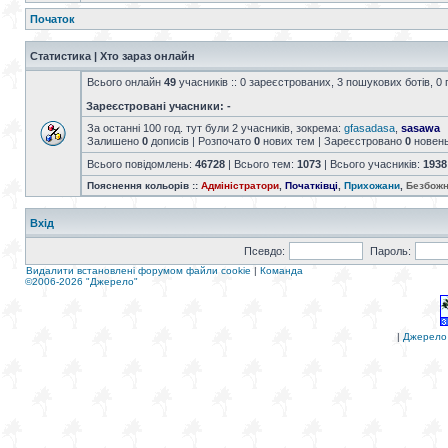
Початок
Статистика | Хто зараз онлайн
Всього онлайн
49
учасників :: 0 зареєстрованих, 3 пошукових ботів, 0 
Зареєстровані учасники: -
За останні 100 год. тут були 2 учасників, зокрема:
gfasadasa
,
sasawa
Залишено
0
дописів | Розпочато
0
нових тем | Зареєстровано
0
новен
Всього повідомлень:
46728
| Всього тем:
1073
| Всього учасників:
1938
Пояснення кольорів ::
Адміністратори
,
Початківці
,
Прихожани
,
Безбожн
Вхід
Псевдо:
Пароль:
Видалити встановлені форумом файли cookie
|
Команда
©2006-2026 "Джерело"
|
Джерело