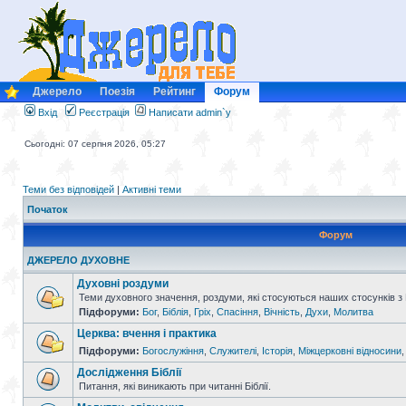
Джерело
Поезія
Рейтинг
Форум
Вхід
Реєстрація
Написати admin`у
Сьогодні: 07 серпня 2026, 05:27
Теми без відповідей
|
Активні теми
Початок
Форум
ДЖЕРЕЛО ДУХОВНЕ
Духовні роздуми
Теми духовного значення, роздуми, які стосуються наших стосунків з
Підфоруми:
Бог
,
Біблія
,
Гріх
,
Спасіння
,
Вічність
,
Духи
,
Молитва
Церква: вчення і практика
Підфоруми:
Богослужіння
,
Служителі
,
Історія
,
Міжцерковні відносини
Дослідження Біблії
Питання, які виникають при читанні Біблії.