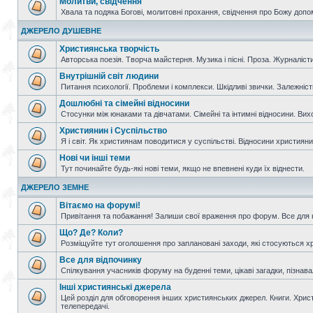
Молитви, свідчення
Хвала та подяка Богові, молитовні прохання, свідчення про Божу допо
ДЖЕРЕЛО ДУШЕВНЕ
Християнська творчість
Авторська поезія. Творча майстерня. Музика і пісні. Проза. Журналісти
Внутрішній світ людини
Питання психології. Проблеми і комплекси. Шкідливі звички. Залежніс
Дошлюбні та сімейні відносини
Стосунки між юнаками та дівчатами. Сімейні та інтимні відносини. Вих
Християнин і Суспільство
Я і світ. Як християнам поводитися у суспільстві. Відносини християнин
Нові чи інші теми
Тут починайте будь-які нові теми, якщо не впевнені куди їх віднести.
ДЖЕРЕЛО ЗЕМНЕ
Вітаємо на форумі!
Привітання та побажання! Залиши свої враження про форум. Все для н
Що? Де? Коли?
Розміщуйте тут оголошення про заплановані заходи, які стосуються христ
Все для відпочинку
Спілкування учасників форуму на буденні теми, цікаві загадки, пізнавал
Інші християнські джерела
Цей розділ для обговорення інших християнських джерел. Книги. Христи
телепередачі.