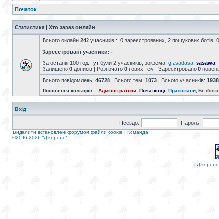
Початок
Статистика | Хто зараз онлайн
Всього онлайн
242
учасників :: 0 зареєстрованих, 2 пошукових ботів, 0
Зареєстровані учасники: -
За останні 100 год. тут були 2 учасників, зокрема:
gfasadasa
,
sasawa
Залишено
0
дописів | Розпочато
0
нових тем | Зареєстровано
0
новен
Всього повідомлень:
46728
| Всього тем:
1073
| Всього учасників:
1938
Пояснення кольорів ::
Адміністратори
,
Початківці
,
Прихожани
,
Безбожн
Вхід
Псевдо:
Пароль:
Видалити встановлені форумом файли cookie
|
Команда
©2006-2026 "Джерело"
|
Джерело