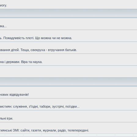
могу.
ка...
ть. Пожадливість плоті. Що можна чи не можна.
овання дітей. Теща, свекруха - втручання батьків.
а і держави. Віра та наука.
ових відвідувачів!
иян: служіння, з'їздні, табори, зустрічі, поїздки...
ьні ігри.
янські ЗМІ: сайти, газети, журнали, радіо, телепередачі.