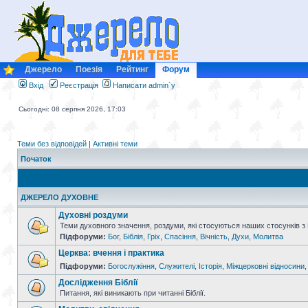
Джерело
Поезія
Рейтинг
Форум
Вхід
Реєстрація
Написати admin`у
Сьогодні: 08 серпня 2026, 17:03
Теми без відповідей
|
Активні теми
Початок
ДЖЕРЕЛО ДУХОВНЕ
Духовні роздуми
Теми духовного значення, роздуми, які стосуються наших стосунків з
Підфоруми:
Бог
,
Біблія
,
Гріх
,
Спасіння
,
Вічність
,
Духи
,
Молитва
Церква: вчення і практика
Підфоруми:
Богослужіння
,
Служителі
,
Історія
,
Міжцерковні відносини
Дослідження Біблії
Питання, які виникають при читанні Біблії.