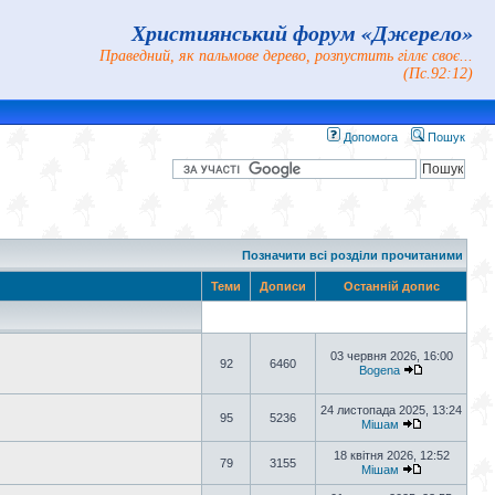
Християнський форум «Джерело»
Праведний, як пальмове дерево, розпустить гіллє своє...
(Пс.92:12)
Допомога
Пошук
Позначити всі розділи прочитаними
Теми
Дописи
Останній допис
03 червня 2026, 16:00
92
6460
Bogena
24 листопада 2025, 13:24
95
5236
Мішам
18 квітня 2026, 12:52
79
3155
Мішам