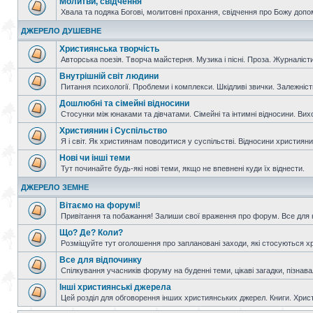
Молитви, свідчення
Хвала та подяка Богові, молитовні прохання, свідчення про Божу допо
ДЖЕРЕЛО ДУШЕВНЕ
Християнська творчість
Авторська поезія. Творча майстерня. Музика і пісні. Проза. Журналісти
Внутрішній світ людини
Питання психології. Проблеми і комплекси. Шкідливі звички. Залежніс
Дошлюбні та сімейні відносини
Стосунки між юнаками та дівчатами. Сімейні та інтимні відносини. Вих
Християнин і Суспільство
Я і світ. Як християнам поводитися у суспільстві. Відносини християнин
Нові чи інші теми
Тут починайте будь-які нові теми, якщо не впевнені куди їх віднести.
ДЖЕРЕЛО ЗЕМНЕ
Вітаємо на форумі!
Привітання та побажання! Залиши свої враження про форум. Все для н
Що? Де? Коли?
Розміщуйте тут оголошення про заплановані заходи, які стосуються христ
Все для відпочинку
Спілкування учасників форуму на буденні теми, цікаві загадки, пізнавал
Інші християнські джерела
Цей розділ для обговорення інших християнських джерел. Книги. Христи