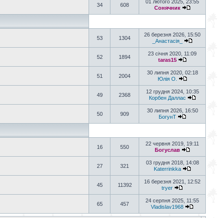
01 лютого 2025, 23:55
34
608
Сонячник
26 березня 2026, 15:50
53
1304
_Анастасія_
23 січня 2020, 11:09
52
1894
taras15
30 липня 2020, 02:18
51
2004
Юлія О.
12 грудня 2024, 10:35
49
2368
Корбен Даллас
30 липня 2026, 16:50
50
909
БогунТ
22 червня 2019, 19:11
16
550
Богуслав
03 грудня 2018, 14:08
27
321
Katerrinkka
16 березня 2021, 12:52
45
11392
tryer
24 серпня 2025, 11:55
65
457
Vladislav1968