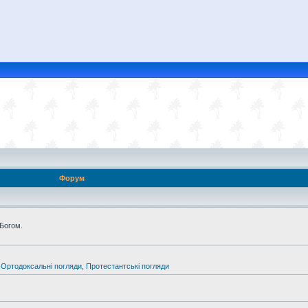
Форум
 Богом.
,
Ортодоксальні погляди
,
Протестантські погляди