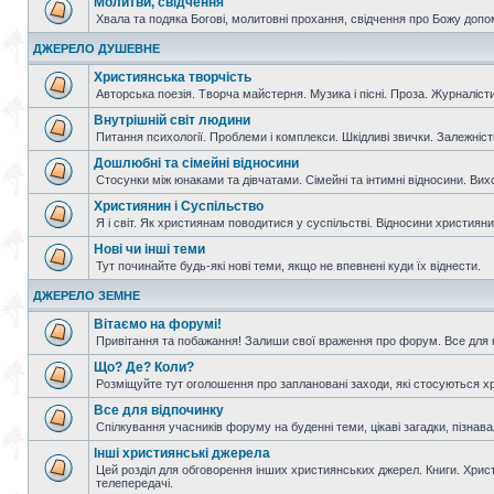
Молитви, свідчення
Хвала та подяка Богові, молитовні прохання, свідчення про Божу допо
ДЖЕРЕЛО ДУШЕВНЕ
Християнська творчість
Авторська поезія. Творча майстерня. Музика і пісні. Проза. Журналісти
Внутрішній світ людини
Питання психології. Проблеми і комплекси. Шкідливі звички. Залежніс
Дошлюбні та сімейні відносини
Стосунки між юнаками та дівчатами. Сімейні та інтимні відносини. Вих
Християнин і Суспільство
Я і світ. Як християнам поводитися у суспільстві. Відносини християнин
Нові чи інші теми
Тут починайте будь-які нові теми, якщо не впевнені куди їх віднести.
ДЖЕРЕЛО ЗЕМНЕ
Вітаємо на форумі!
Привітання та побажання! Залиши свої враження про форум. Все для н
Що? Де? Коли?
Розміщуйте тут оголошення про заплановані заходи, які стосуються христ
Все для відпочинку
Спілкування учасників форуму на буденні теми, цікаві загадки, пізнавал
Інші християнські джерела
Цей розділ для обговорення інших християнських джерел. Книги. Христи
телепередачі.