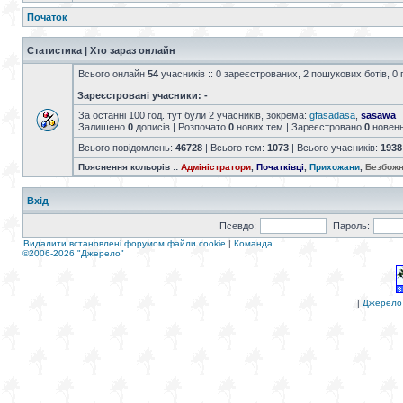
Початок
Статистика | Хто зараз онлайн
Всього онлайн
54
учасників :: 0 зареєстрованих, 2 пошукових ботів, 0 
Зареєстровані учасники: -
За останні 100 год. тут були 2 учасників, зокрема:
gfasadasa
,
sasawa
Залишено
0
дописів | Розпочато
0
нових тем | Зареєстровано
0
новен
Всього повідомлень:
46728
| Всього тем:
1073
| Всього учасників:
1938
Пояснення кольорів ::
Адміністратори
,
Початківці
,
Прихожани
,
Безбожн
Вхід
Псевдо:
Пароль:
Видалити встановлені форумом файли cookie
|
Команда
©2006-2026 "Джерело"
|
Джерело