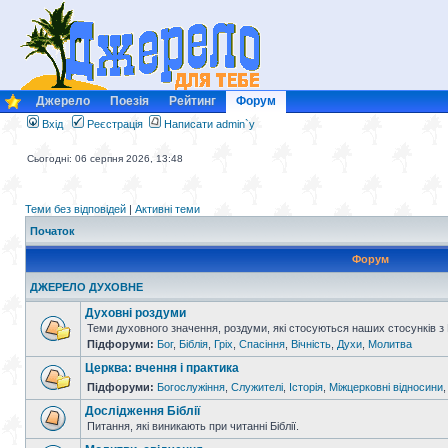
Джерело
Поезія
Рейтинг
Форум
Вхід
Реєстрація
Написати admin`у
Сьогодні: 06 серпня 2026, 13:48
Теми без відповідей
|
Активні теми
Початок
Форум
ДЖЕРЕЛО ДУХОВНЕ
Духовні роздуми
Теми духовного значення, роздуми, які стосуються наших стосунків з
Підфоруми:
Бог
,
Біблія
,
Гріх
,
Спасіння
,
Вічність
,
Духи
,
Молитва
Церква: вчення і практика
Підфоруми:
Богослужіння
,
Служителі
,
Історія
,
Міжцерковні відносини
Дослідження Біблії
Питання, які виникають при читанні Біблії.