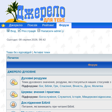
Джерело
Поезія
Рейтинг
Форум
Вхід
Реєстрація
Написати admin`у
Сьогодні: 08 серпня 2026, 06:42
Теми без відповідей
|
Активні теми
Початок
Форум
ДЖЕРЕЛО ДУХОВНЕ
Духовні роздуми
Теми духовного значення, роздуми, які стосуються наших стосунків з
Підфоруми:
Бог
,
Біблія
,
Гріх
,
Спасіння
,
Вічність
,
Духи
,
Молитва
Церква: вчення і практика
Підфоруми:
Богослужіння
,
Служителі
,
Історія
,
Міжцерковні відносини
Дослідження Біблії
Питання, які виникають при читанні Біблії.