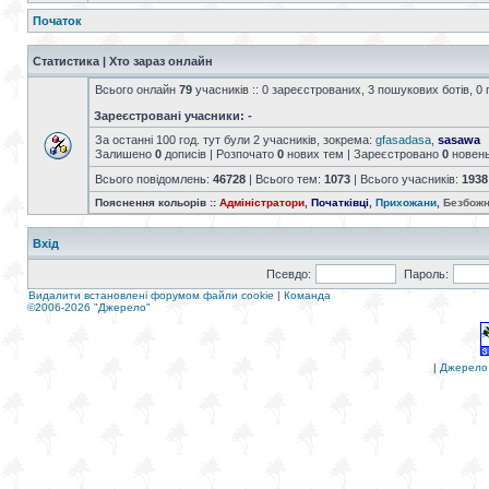
Початок
Статистика | Хто зараз онлайн
Всього онлайн
79
учасників :: 0 зареєстрованих, 3 пошукових ботів, 0 
Зареєстровані учасники: -
За останні 100 год. тут були 2 учасників, зокрема:
gfasadasa
,
sasawa
Залишено
0
дописів | Розпочато
0
нових тем | Зареєстровано
0
новен
Всього повідомлень:
46728
| Всього тем:
1073
| Всього учасників:
1938
Пояснення кольорів ::
Адміністратори
,
Початківці
,
Прихожани
,
Безбожн
Вхід
Псевдо:
Пароль:
Видалити встановлені форумом файли cookie
|
Команда
©2006-2026 "Джерело"
|
Джерело