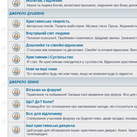
Молитви, свідчення
Хвала та подяка Богові, молитовні прохання, свідчення про Божу допо
ДЖЕРЕЛО ДУШЕВНЕ
Християнська творчість
Авторська поезія. Творча майстерня. Музика і пісні. Проза. Журналісти
Внутрішній світ людини
Питання психології. Проблеми і комплекси. Шкідливі звички. Залежніс
Дошлюбні та сімейні відносини
Стосунки між юнаками та дівчатами. Сімейні та інтимні відносини. Вих
Християнин і Суспільство
Я і світ. Як християнам поводитися у суспільстві. Відносини християнин
Нові чи інші теми
Тут починайте будь-які нові теми, якщо не впевнені куди їх віднести.
ДЖЕРЕЛО ЗЕМНЕ
Вітаємо на форумі!
Привітання та побажання! Залиши свої враження про форум. Все для н
Що? Де? Коли?
Розміщуйте тут оголошення про заплановані заходи, які стосуються христ
Все для відпочинку
Спілкування учасників форуму на буденні теми, цікаві загадки, пізнавал
Інші християнські джерела
Цей розділ для обговорення інших християнських джерел. Книги. Христи
телепередачі.