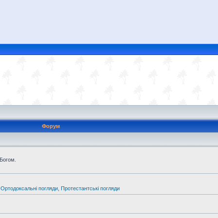
Форум
 Богом.
,
Ортодоксальні погляди
,
Протестантські погляди