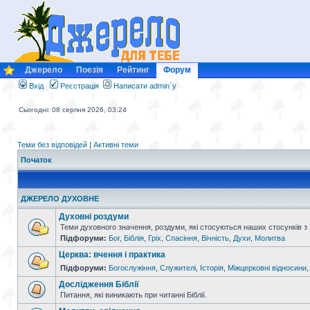
Джерело
Поезія
Рейтинг
Форум
Вхід
Реєстрація
Написати admin`у
Сьогодні: 08 серпня 2026, 03:24
Теми без відповідей
|
Активні теми
Початок
ДЖЕРЕЛО ДУХОВНЕ
Духовні роздуми
Теми духовного значення, роздуми, які стосуються наших стосунків з
Підфоруми:
Бог
,
Біблія
,
Гріх
,
Спасіння
,
Вічність
,
Духи
,
Молитва
Церква: вчення і практика
Підфоруми:
Богослужіння
,
Служителі
,
Історія
,
Міжцерковні відносини
Дослідження Біблії
Питання, які виникають при читанні Біблії.