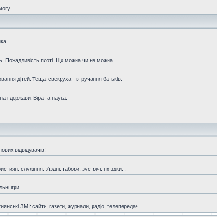
могу.
ка...
ть. Пожадливість плоті. Що можна чи не можна.
овання дітей. Теща, свекруха - втручання батьків.
а і держави. Віра та наука.
ових відвідувачів!
иян: служіння, з'їздні, табори, зустрічі, поїздки...
ьні ігри.
янські ЗМІ: сайти, газети, журнали, радіо, телепередачі.