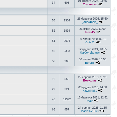
01 лютого 2025, 23:55
34
608
Сонячник
26 березня 2026, 15:50
53
1304
_Анастасія_
23 січня 2020, 11:09
52
1894
taras15
30 липня 2020, 02:18
51
2004
Юлія О.
12 грудня 2024, 10:35
49
2368
Корбен Даллас
30 липня 2026, 16:50
50
909
БогунТ
22 червня 2019, 19:11
16
550
Богуслав
03 грудня 2018, 14:08
27
321
Katerrinkka
16 березня 2021, 12:52
45
11392
tryer
24 серпня 2025, 11:55
65
457
Vladislav1968