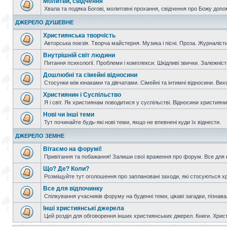
Молитви, свідчення
Хвала та подяка Богові, молитовні прохання, свідчення про Божу допо
ДЖЕРЕЛО ДУШЕВНЕ
Християнська творчість
Авторська поезія. Творча майстерня. Музика і пісні. Проза. Журналісти
Внутрішній світ людини
Питання психології. Проблеми і комплекси. Шкідливі звички. Залежніс
Дошлюбні та сімейні відносини
Стосунки між юнаками та дівчатами. Сімейні та інтимні відносини. Вих
Християнин і Суспільство
Я і світ. Як християнам поводитися у суспільстві. Відносини християнин
Нові чи інші теми
Тут починайте будь-які нові теми, якщо не впевнені куди їх віднести.
ДЖЕРЕЛО ЗЕМНЕ
Вітаємо на форумі!
Привітання та побажання! Залиши свої враження про форум. Все для н
Що? Де? Коли?
Розміщуйте тут оголошення про заплановані заходи, які стосуються христ
Все для відпочинку
Спілкування учасників форуму на буденні теми, цікаві загадки, пізнавал
Інші християнські джерела
Цей розділ для обговорення інших християнських джерел. Книги. Христи