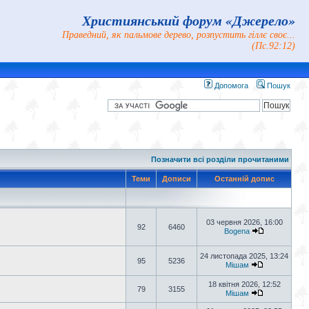
Християнський форум «Джерело»
Праведний, як пальмове дерево, розпустить гіллє своє...
(Пс.92:12)
Допомога
Пошук
Позначити всі розділи прочитаними
Теми
Дописи
Останній допис
03 червня 2026, 16:00
92
6460
Bogena
24 листопада 2025, 13:24
95
5236
Мішам
18 квітня 2026, 12:52
79
3155
Мішам